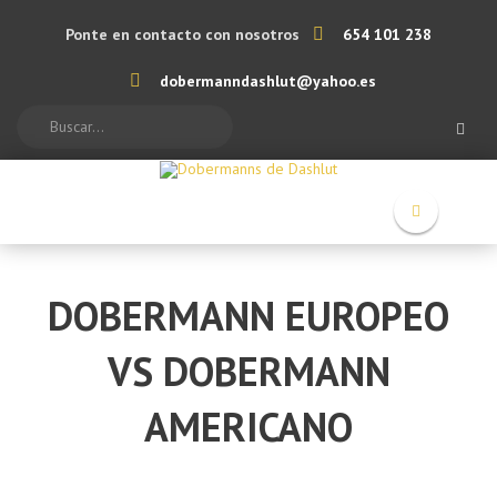
Ponte en contacto con nosotros
654 101 238
dobermanndashlut@yahoo.es
Search
DOBERMANN EUROPEO
VS DOBERMANN
AMERICANO