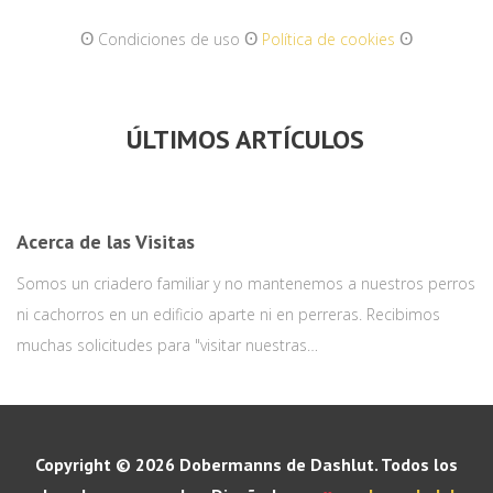
ʘ
ʘ
ʘ
Condiciones de uso
Política de cookies
ÚLTIMOS ARTÍCULOS
Acerca de las Visitas
Somos un criadero familiar y no mantenemos a nuestros perros
ni cachorros en un edificio aparte ni en perreras. Recibimos
muchas solicitudes para "visitar nuestras…
Copyright © 2026 Dobermanns de Dashlut. Todos los